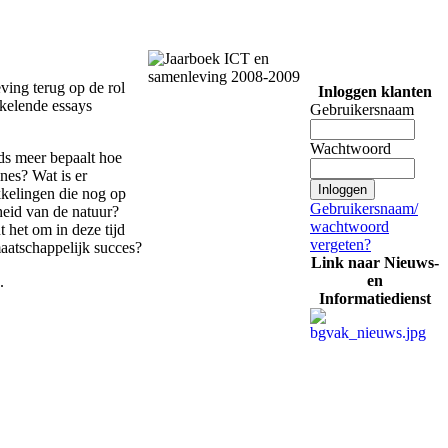
ving terug op de rol
Inloggen klanten
kkelende essays
Gebruikersnaam
Wachtwoord
eds meer bepaalt hoe
nes? Wat is er
kkelingen die nog op
Gebruikersnaam/
heid van de natuur?
wachtwoord
t het om in deze tijd
vergeten?
maatschappelijk succes?
Link naar Nieuws-
en
.
Informatiedienst