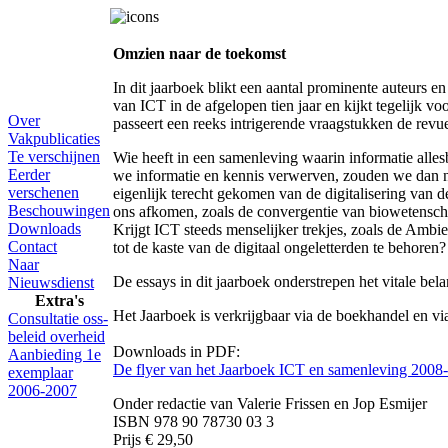
Omzien naar de toekomst
In dit jaarboek blikt een aantal prominente auteurs e
van ICT in de afgelopen tien jaar en kijkt tegelijk v
Over
passeert een reeks intrigerende vraagstukken de revu
Vakpublicaties
Te verschijnen
Wie heeft in een samenleving waarin informatie alles
Eerder
we informatie en kennis verwerven, zouden we dan ni
verschenen
eigenlijk terecht gekomen van de digitalisering van
Beschouwingen
ons afkomen, zoals de convergentie van biowetenscha
Downloads
Krijgt ICT steeds menselijker trekjes, zoals de Ambie
Contact
tot de kaste van de digitaal ongeletterden te behore
Naar
De essays in dit jaarboek onderstrepen het vitale be
Nieuwsdienst
Extra's
Het Jaarboek is verkrijgbaar via de boekhandel en v
Consultatie oss-
beleid overheid
Downloads in PDF:
Aanbieding 1e
De flyer van het Jaarboek ICT en samenleving 2008
exemplaar
2006-2007
Onder redactie van Valerie Frissen en Jop Esmijer
ISBN 978 90 78730 03 3
Prijs € 29,50