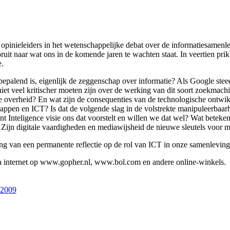
n opinieleiders in het wetenschappelijke debat over de informatiesamenle
ooruit naar wat ons in de komende jaren te wachten staat. In veertien pri
e.
bepalend is, eigenlijk de zeggenschap over informatie? Als Google ste
et veel kritischer moeten zijn over de werking van dit soort zoekmachi
 de overheid? En wat zijn de consequenties van de technologische ontwi
ppen en ICT? Is dat de volgende slag in de volstrekte manipuleerbaar
nt Inteligence visie ons dat voorstelt en willen we dat wel? Wat beteken
n? Zijn digitale vaardigheden en mediawijsheid de nieuwe sleutels voor 
lang van een permanente reflectie op de rol van ICT in onze samenleving
ia internet op www.gopher.nl, www.bol.com en andere online-winkels.
-2009