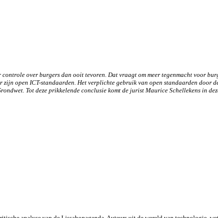
 controle over burgers dan ooit tevoren. Dat vraagt om meer tegenmacht voor bur
or zijn open ICT-standaarden. Het verplichte gebruik van open standaarden door 
ndwet. Tot deze prikkelende conclusie komt de jurist Maurice Schellekens in dez
kritische analyse van de Lissabonagenda. Auteurs uit de wereld van technologie, we