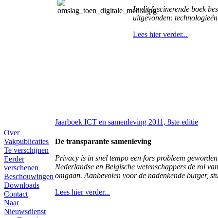
In dit fascinerende boek be
uitgevonden: technologieën
Lees hier verder...
Jaarboek ICT en samenleving 2011, 8ste editie
Over
Vakpublicaties
De transparante samenleving
Te verschijnen
Privacy is in snel tempo een fors probleem geworden
Eerder
Nederlandse en
Belgische weten
schappers de rol van
verschenen
omgaan. Aanbevolen voor de nadenkende burger, stud
Beschouwingen
Downloads
Lees hier verder...
Contact
Naar
Nieuwsdienst