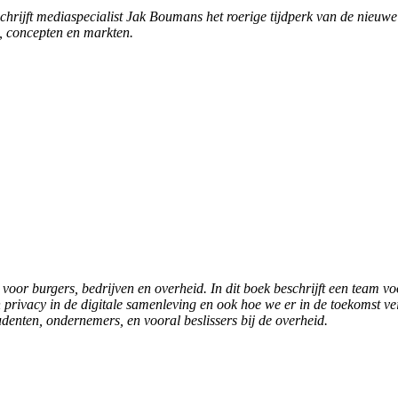
schrijft mediaspecialist Jak Boumans het roerige tijdperk van de nieu
, concepten en markten.
 voor burgers, bedrijven
en over
h
eid. In dit boek beschrijft een team 
 privacy in de digitale samenleving en ook hoe we er in de toekomst v
enten, ondernemers, en vooral beslissers bij de overheid.