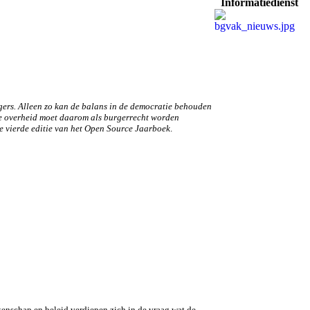
Informatiedienst
gers. Alleen zo kan de balans in de democratie behouden
de overheid moet daarom als burgerrecht worden
e vierde editie van het Open Source Jaarboek
.
tenschap en beleid verdiepen zich in de vraag wat de