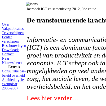
Jaarboek ICT en samenleving 2012, 9de editie
De transformerende krach
Over
Vakpublicaties
Te verschijnen
Eerder
Informatie- en communicati
verschenen
Beschouwingen
(ICT) is een dominante fact
Downloads
groei van productiviteit en
Contact
Naar
economie. ICT schept ook ta
Nieuwsdienst
Extra's
mogelijkheden op veel ander
Consultatie oss-
beleid overheid
zorg, het sociale leven, de w
Aanbieding 1e
exemplaar
overheidsbeleid, en het onde
2006-2007
Lees hier verder....