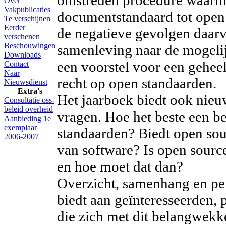
omstreden procedure waarme
Over
Vakpublicaties
documentstandaard tot open 
Te verschijnen
Eerder
de negatieve gevolgen daarv
verschenen
Beschouwingen
samenleving naar de mogeli
Downloads
een voorstel voor een gehee
Contact
Naar
recht op open standaarden.
Nieuwsdienst
Extra's
Het jaarboek biedt ook nieu
Consultatie oss-
beleid overheid
vragen. Hoe het beste een b
Aanbieding 1e
exemplaar
standaarden? Biedt open sou
2006-2007
van software? Is open sourc
en hoe moet dat dan?
Overzicht, samenhang en pers
biedt aan geïnteresseerden, 
die zich met dit belangwek