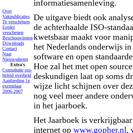
informatiesamenleving.
Over
De uitgave biedt ook analy
Vakpublicaties
Te verschijnen
de achterhaalde ISO-standaa
Eerder
verschenen
kwetsbaar maakt voor manipu
Beschouwingen
Downloads
het Nederlands onderwijs in
Contact
Naar
software en open standaarde
Nieuwsdienst
Hoe zal het met open source
Extra's
Consultatie oss-
deskundigen laat op soms d
beleid overheid
Aanbieding 1e
wijze licht schijnen over de
exemplaar
2006-2007
nog veel meer andere onder
in het jaarboek.
Het Jaarboek is verkrijgbaar
internet op
www.gopher.nl
,