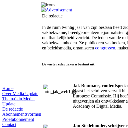
De redactie
In de ruim twintig jaar van zijn bestaan heeft 
vakbekwame, breedgeoriënteerde journalisten ge
onafhankelijkheid verricht. De leden van de r
vakbekwaamheden. Ze publiceren vakboeken, 
en beleidsmedia, organiseren
congressen
, make
De vaste redactiekern bestaat uit:
Jak Boumans, contentspecial
Home
Naast het schrijven vervult hij
Over Media Update
Europese Commissie. Hij heeft
Thema's in Media
uitgeverijen als ontwikkelaar a
Update
Academy of Digital Media.
De redactie
Abonnementsvormen
Proefabonnement
Contact
Jan Stedehouder, schrijver 