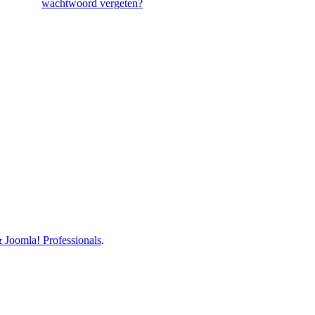
wachtwoord vergeten?
Joomla! Professionals
.