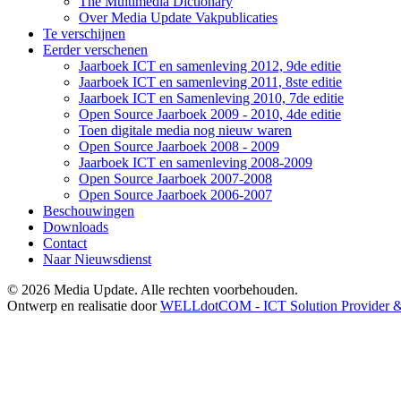
The Multimedia Dictionary
Over Media Update Vakpublicaties
Te verschijnen
Eerder verschenen
Jaarboek ICT en samenleving 2012, 9de editie
Jaarboek ICT en samenleving 2011, 8ste editie
Jaarboek ICT en Samenleving 2010, 7de editie
Open Source Jaarboek 2009 - 2010, 4de editie
Toen digitale media nog nieuw waren
Open Source Jaarboek 2008 - 2009
Jaarboek ICT en samenleving 2008-2009
Open Source Jaarboek 2007-2008
Open Source Jaarboek 2006-2007
Beschouwingen
Downloads
Contact
Naar Nieuwsdienst
© 2026 Media Update. Alle rechten voorbehouden.
Ontwerp en realisatie door
WELLdotCOM - ICT Solution Provider & 