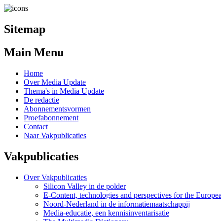
Sitemap
Main Menu
Home
Over Media Update
Thema's in Media Update
De redactie
Abonnementsvormen
Proefabonnement
Contact
Naar Vakpublicaties
Vakpublicaties
Over Vakpublicaties
Silicon Valley in de polder
E-Content, technologies and perspectives for the Europ
Noord-Nederland in de informatiemaatschappij
Media-educatie, een kennisinventarisatie